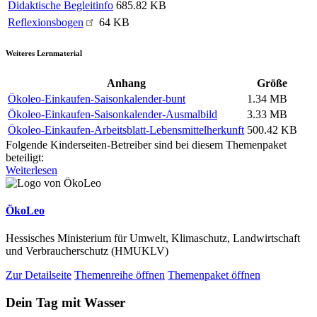
Didaktische Begleitinfo
685.82 KB
Reflexionsbogen
64 KB
Weiteres Lernmaterial
Anhang
Größe
Ökoleo-Einkaufen-Saisonkalender-bunt
1.34 MB
Ökoleo-Einkaufen-Saisonkalender-Ausmalbild
3.33 MB
Ökoleo-Einkaufen-Arbeitsblatt-Lebensmittelherkunft
500.42 KB
Folgende Kinderseiten-Betreiber sind bei diesem Themenpaket
beteiligt:
Weiterlesen
ÖkoLeo
Hessisches Ministerium für Umwelt, Klimaschutz, Landwirtschaft
und Verbraucherschutz (HMUKLV)
Zur Detailseite
Themenreihe öffnen
Themenpaket öffnen
Dein Tag mit Wasser