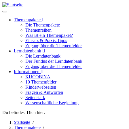
Direkt
zum
Inhalt
Themenpakete
Die Themenpakete
Hauptnavigation
Themenreihen
Was ist ein Themenpaket?
Einsatz & Praxis-Tipps
Zugang über die Themenfelder
Lerndatenbank
Die Lerndatenbank
Der Fundus der Lerndatenbank
Zugang über die Themenfelder
Informationen
KUCOBINA
10 Themenfelder
Kinderwebseiten
Fragen & Antworten
Seitenstark
Wissenschaftliche Begleitung
Du befindest Dich hier:
Startseite
/
Themenpakete
/