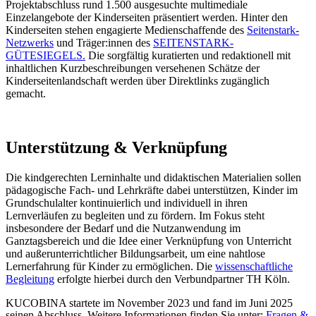
Projektabschluss rund 1.500 ausgesuchte multimediale
Einzelangebote der Kinderseiten präsentiert werden. Hinter den
Kinderseiten stehen engagierte Medienschaffende des
Seitenstark-
Netzwerks
und Träger:innen des
SEITENSTARK-
GÜTESIEGELS.
Die sorgfältig kuratierten und redaktionell mit
inhaltlichen Kurzbeschreibungen versehenen Schätze der
Kinderseitenlandschaft werden über Direktlinks zugänglich
gemacht.
Unterstützung & Verknüpfung
Die kindgerechten Lerninhalte und didaktischen Materialien sollen
pädagogische Fach- und Lehrkräfte dabei unterstützen, Kinder im
Grundschulalter kontinuierlich und individuell in ihren
Lernverläufen zu begleiten und zu fördern. Im Fokus steht
insbesondere der Bedarf und die Nutzanwendung im
Ganztagsbereich und die Idee einer Verknüpfung von Unterricht
und außerunterrichtlicher Bildungsarbeit, um eine nahtlose
Lernerfahrung für Kinder zu ermöglichen. Die
wissenschaftliche
Begleitung
erfolgte hierbei durch den Verbundpartner TH Köln.
KUCOBINA startete im November 2023 und fand im Juni 2025
seinen Abschluss. Weitere Informationen finden Sie unter:
Fragen &