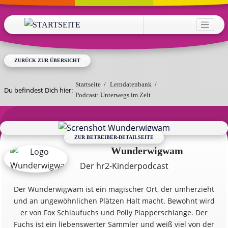
Direkt zum Inhalt
HAUPTNAVIGATION
ZURÜCK ZUR ÜBERSICHT
Startseite
/
Lerndatenbank
/
Du befindest Dich hier:
Podcast: Unterwegs im Zelt
ZUR BETREIBER-DETAILSEITE
Wunderwigwam
Der hr2-Kinderpodcast
Der Wunderwigwam ist ein magischer Ort, der umherzieht
und an ungewöhnlichen Plätzen Halt macht. Bewohnt wird
er von Fox Schlaufuchs und Polly Plapperschlange. Der
Fuchs ist ein liebenswerter Sammler und weiß viel von der