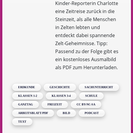
Kinder-Reporterin Charlotte
eine Zeitreise zurück in die
Steinzeit, als alle Menschen
in Zelten lebten und
entdeckt dabei spannende
Zelt-Geheimnisse. Tipp:
Passend zu der Folge gibt es
ein kostenloses Ausmalbild
als PDF zum Herunterladen.
ERDKUNDE
GESCHICHTE
SACHUNTERRICHT
KLASSEN 1-2
KLASSEN 3-4
SCHULE
GANZTAG
FREIZEIT
CC BY-NC-SA
ARBEITSBLATT/PDF
BILD
PODCAST
TEXT