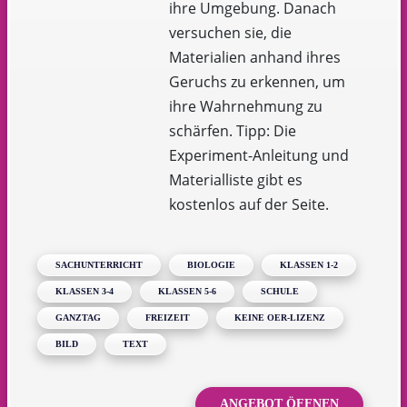
ihre Umgebung. Danach
versuchen sie, die
Materialien anhand ihres
Geruchs zu erkennen, um
ihre Wahrnehmung zu
schärfen. Tipp: Die
Experiment-Anleitung und
Materialliste gibt es
kostenlos auf der Seite.
SACHUNTERRICHT
BIOLOGIE
KLASSEN 1-2
KLASSEN 3-4
KLASSEN 5-6
SCHULE
GANZTAG
FREIZEIT
KEINE OER-LIZENZ
BILD
TEXT
ANGEBOT ÖFFNEN