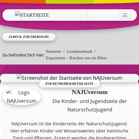
Direkt zum Inhalt
HAUPTNAVIGATION
ZURÜCK ZUR ÜBERSICHT
Startseite
/
Lerndatenbank
/
Du befindest Dich hier:
Experiment – Riechen wie ein Biber
ZUR BETREIBER-DETAILSEITE
NAJUversum
Die Kinder- und Jugendseite der
Naturschutzjugend
NAJUversum ist die Kinderseite der Naturschutzjugend.
Hier erfahren Kinder viel Wissenswertes über heimische
Tiere und Pflanzen. Ergänzt werden die kindgerechten